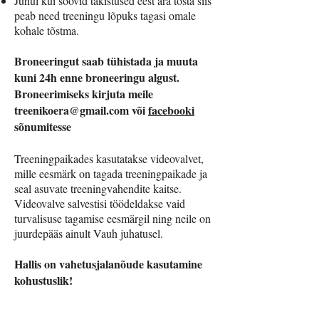
Juhul kui soovid takistused eest ära tõsta siis
peab need treeningu lõpuks tagasi omale
kohale tõstma.
Broneeringut saab tühistada ja muuta
kuni 24h enne broneeringu algust.
Broneerimiseks kirjuta meile
treenikoera@gmail.com
või
facebooki
sõnumitesse
Treeningpaikades kasutatakse videovalvet,
mille eesmärk on tagada treeningpaikade ja
seal asuvate treeningvahendite kaitse.
Videovalve salvestisi töödeldakse vaid
turvalisuse tagamise eesmärgil ning neile on
juurdepääs ainult Vauh juhatusel.
Hallis on vahetusjalanõude kasutamine
kohustuslik!