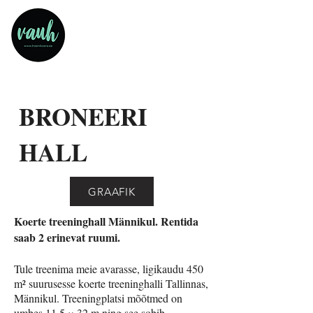
BRONEERI
HALL
GRAAFIK
Koerte treeninghall Männikul. Rentida
saab 2 erinevat ruumi.
Tule treenima meie avarasse, ligikaudu 450
m² suurusesse koerte treeninghalli Tallinnas,
Männikul. Treeningplatsi mõõtmed on
umbes 11,5 × 32 m ning see sobib