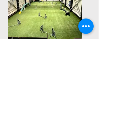
TREENINGHALL
Hind 15 eurot/h kuni 16.00
E-R
Hind 25 eurot/h al 16.00
E-R
Hind 20 eurot/h L-P
Olemas agility varustus,
hoopersi varustus,
rallikuulekuse varustus