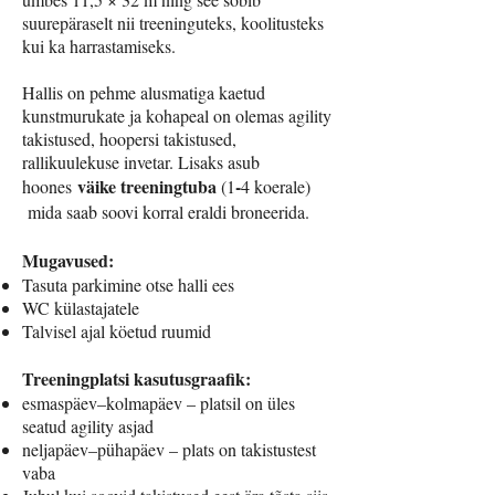
suurepäraselt nii treeninguteks, koolitusteks
kui ka harrastamiseks.
Hallis on pehme alusmatiga kaetud
kunstmurukate ja kohapeal on olemas agility
takistused, hoopersi takistused,
rallikuulekuse invetar. Lisaks asub
väike treeningtuba
-
hoones
(1
4 koerale)
mida saab soovi korral eraldi broneerida.
Mugavused:
Tasuta parkimine otse halli ees
WC külastajatele
Talvisel ajal köetud ruumid
Treeningplatsi kasutusgraafik:
esmaspäev–kolmapäev – platsil on üles
seatud agility asjad
neljapäev–pühapäev – plats on takistustest
vaba