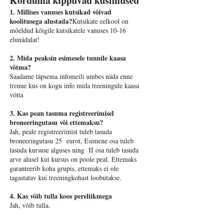
Korduma kippuvad küsimused
1. Millises vanuses kutsikad võivad
koolitusega alustada?
Kutsikate eelkool on
mõeldud kõigile kutsikatele vanuses 10-16
elunädalat! ​
​2. Mida peaksin esimesele tunnile kaasa
võtma?
Saadame täpsema infomeili umbes näda enne
trenne kus on kogu info mida treeningule kaasa
võtta
3. Kas pean tasuma registreerimisel
broneeringutasu või ettemaksu?
Jah, peale registreerimist tuleb tasuda
broneeringutasu 25 eurot, Esimene osa tuleb
tasuda kursuse alguses ning II osa tuleb tasuda
arve alusel kui kursus on poole peal. Ettemaks
garanteerib koha grupis, ettemaks ei ole
tagastatav kui treeningkohast loobutakse.
4. Kas võib tulla koos pereliikmega
Jah, võib tulla.