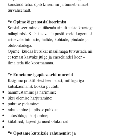
koostööd teha, õpib kiiremini ja tunneb ennast
turvalisemalt.
🐾 Õpime õiget sotsialiseerimist
Sotsialiseerimine ei tähenda ainult teiste koertega
mängimist. Kutsikas vajab positiivseid kogemusi
erinevate inimeste, helide, kohtade, pindade ja
olukordadega.
Õpime, kuidas kutsikat maailmaga tutvustada nii,
et temast kasvaks julge ja enesekindel koer –
ilma teda üle koormamata.
🐾 Ennetame igapäevaseid muresid
Räägime praktilistest teemadest, millega iga
kutsikaomanik kokku puutub:
hammustamine ja närimine;
üksi olemise harjutamine;
puhtuse pidamine;
rahunemine ja piisav puhkus;
autosõiduga harjumine;
külalised, lapsed ja uued olukorrad.
🐾 Õpetame kutsikale rahunemist ja