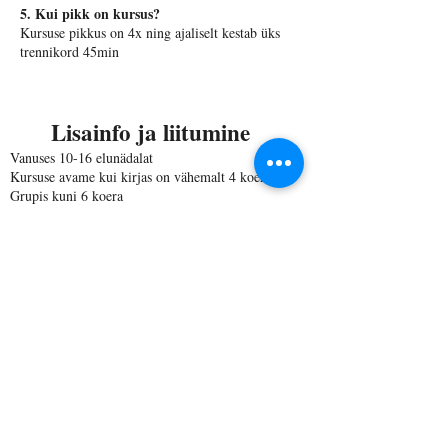
5. Kui pikk on kursus?
Kursuse pikkus on 4x ning ajaliselt kestab üks
trennikord 45min
Lisainfo ja liitumine
Vanuses 10-16 elunädalat
Kursuse avame kui kirjas on vähemalt 4 koera
Grupis kuni 6 koera
Kursuse hind 90 eurot. tasumine kahes osas
Peale registreerimist tuleb tasuda kohatasu mis
on 25 eurot ning see tagab koha eelkoolis.
Pärast kohatasu tasumist saadetakse esimene
treeningarve u nädal enne treeningute algust
summas 65 eur. Kohatasu 25 eurot ei ole
tagastatav juhul, kui treeningukohast loobutakse.
Link suunab sind meie e-poodi kus saad tasuda
kohatasu eest. NB! Checkoutis vali "tulen ise"
järele, nii ei lisandu saatmiskulu
https://shiningpet.ee/product/kutsikakool/