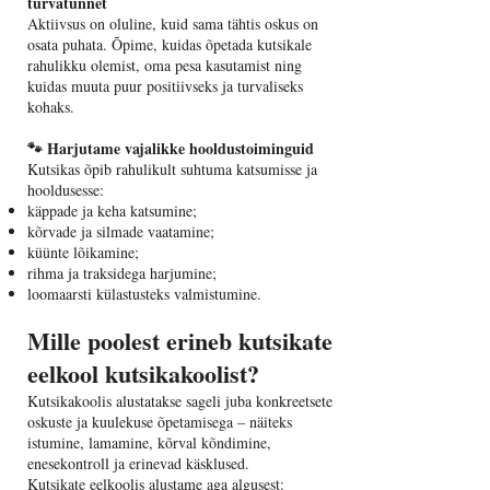
turvatunnet
Aktiivsus on oluline, kuid sama tähtis oskus on
osata puhata. Õpime, kuidas õpetada kutsikale
rahulikku olemist, oma pesa kasutamist ning
kuidas muuta puur positiivseks ja turvaliseks
kohaks.
🐾 Harjutame vajalikke hooldustoiminguid
Kutsikas õpib rahulikult suhtuma katsumisse ja
hooldusesse:
käppade ja keha katsumine;
kõrvade ja silmade vaatamine;
küünte lõikamine;
rihma ja traksidega harjumine;
loomaarsti külastusteks valmistumine.
Mille poolest erineb kutsikate
eelkool kutsikakoolist?
Kutsikakoolis alustatakse sageli juba konkreetsete
oskuste ja kuulekuse õpetamisega – näiteks
istumine, lamamine, kõrval kõndimine,
enesekontroll ja erinevad käsklused.
Kutsikate eelkoolis alustame aga algusest: