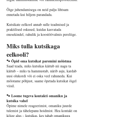
Õige juhendamisega on neid palju lihtsam
ennetada kui hiljem parandada.
Kutsikate eelkool annab sulle teadmised ja
praktilised oskused, kuidas kasvatada
enesekindel, rahulik ja koostöövalmis pereliige.
Miks tulla kutsikaga
eelkooli?
🐾 Õpid oma kutsikat paremini mõistma
Saad teada, miks kutsikas käitub nii nagu ta
käitub – miks ta hammustab, närib asju, kardab
uusi olukordi või ei oska veel rahuneda. Kui
mõistame põhjust, saame õpetada kutsikat õigel
viisil.
🐾 Loome tugeva kontakti omaniku ja
kutsika vahel
Õpime nimele reageerimist, omaniku juurde
tulemist ja tähelepanu hoidmist. Hea kontakt on
kõige alus – kutsikas, kes tahab omanikuga