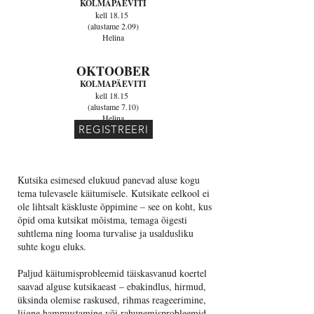
KOLMAPÄEVITI
kell 18.15
(alustame 2.09)
Helina
OKTOOBER
KOLMAPÄEVITI
kell 18.15
(alustame 7.10)
Helina
REGISTREERI
Kutsika esimesed elukuud panevad aluse kogu
tema tulevasele käitumisele. Kutsikate eelkool ei
ole lihtsalt käskluste õppimine – see on koht, kus
õpid oma kutsikat mõistma, temaga õigesti
suhtlema ning looma turvalise ja usaldusliku
suhte kogu eluks.
Paljud käitumisprobleemid täiskasvanud koertel
saavad alguse kutsikaeast – ebakindlus, hirmud,
üksinda olemise raskused, rihmas reageerimine,
liigne hammustamine või rahunemisprobleemid.