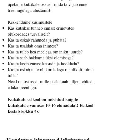
õpetame kutsikale oskusi, mida ta vajab enne
treeningutega alustamist.
Keskendume küsimustele
Kas kutsikas tunneb ennast erinevates
olukordades turvaliselt?
Kas ta oskab rahuneda ja puhata?
Kas ta usaldab oma inimest?
Kas ta tuleb hea meelega omaniku juurde?
Kas ta saab hakkama üksi olemisega?
Kas ta laseb ennast katsuda ja hooldada?
Kas ta oskab uute olukordadega rahulikult toime
tulla?
Need on oskused, mille peale saab hiljem ehitada
eduka treeningu.
Kutsikate eelkool on mõeldud kõigile
kutsikatele vanuses 10-16 elunädalat! Eelkool
kestab kokku 4x