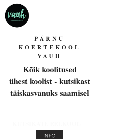
PÄRNU
KOERTEKOOL
VAUH
Kõik koolitused
ühest koolist - kutsikast
täiskasvanuks saamisel
KUTSIKATE EELKOOL
INFO