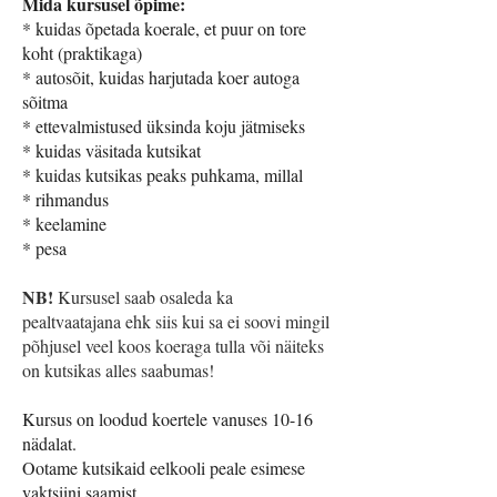
Mida kursusel õpime:
* kuidas õpetada koerale, et puur on tore
koht (praktikaga)
* autosõit, kuidas harjutada koer autoga
sõitma
* ettevalmistused üksinda koju jätmiseks
* kuidas väsitada kutsikat
* kuidas kutsikas peaks puhkama, millal
* rihmandus
* keelamine
* pesa
NB!
Kursusel saab osaleda ka
pealtvaatajana ehk siis kui sa ei soovi mingil
põhjusel veel koos koeraga tulla või näiteks
on kutsikas alles saabumas!
Kursus on loodud koertele vanuses 10-16
nädalat.
Ootame kutsikaid eelkooli peale esimese
vaktsiini saamist.