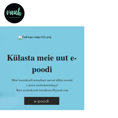
Külasta meie uut e-
poodi
Meie koertekooli trennilised saavad tellida tooteid
e-poest soodushindadega!
Küsi sooduskoodi treenikoera@gmail.com
e-poodi