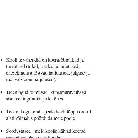
Koolitusvahendid on koerasõbralikud ja
turvalised (trikid, tasakaaluharjutused,
enesekindlust tõstvad harjutused, julguse ja
motivatsiooni harjutused).
Treeningud toimuvad kunstmuruvaibaga
sisetreeningruumis ja ka õues.
Toetav kogukond - peale kooli lõppu on sul
alati võimalus pöörduda meie poole
Soodustused - meie koolis käivad koerad
saavad endale sooduskoode