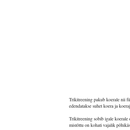
Trikitreening pakub koerale nii f
edendatakse suhet koera ja koeraj
Trikitreening sobib igale koerale
mistõttu on kohati vajalik põhikä