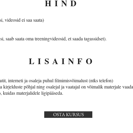
HIND
i, videosid ei saa saata)
i, saab saata oma treeningvideosid, et saada tagassidset).
LISAINFO
it, interneti ja osaleja puhul filmimisvõimalust (ntks telefon)
a kirjelduste põhjal ning osalejal ja vaatajal on võimalik materjale vaada
, kuidas materjalidele ligipääseda.
OSTA KURSUS