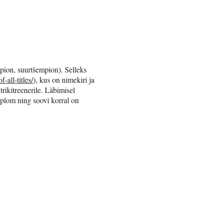
empion, suurtšempion). Selleks
all-titles/
), kus on nimekiri ja
 trikitreenerile. Läbimisel
iplom ning soovi korral on