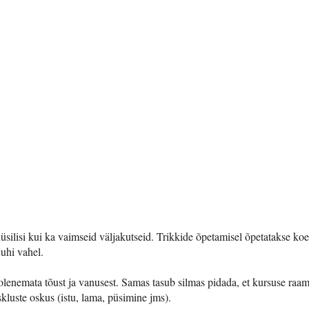
üüsilisi kui ka vaimseid väljakutseid. Trikkide õpetamisel õpetatakse ko
uhi vahel.
 olenemata tõust ja vanusest. Samas tasub silmas pidada, et kursuse raa
skluste oskus (istu, lama, püsimine jms).