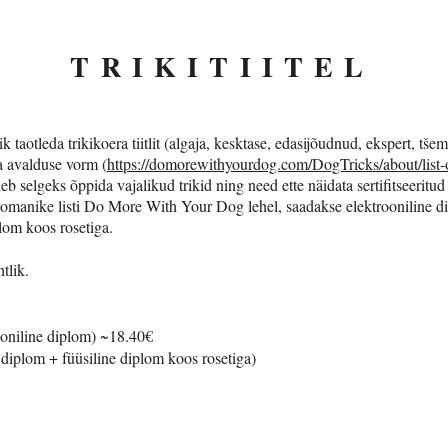
TRIKITIITEL
k taotleda trikikoera tiitlit (algaja, kesktase, edasijõudnud, ekspert, tš
ida avalduse vorm (
https://domorewithyourdog.com/DogTricks/about/list-of-
uleb selgeks õppida vajalikud trikid ning need ette näidata sertifitseeritud
itliomanike listi Do More With Your Dog lehel, saadakse elektrooniline d
plom koos rosetiga.
htlik.
ooniline diplom) ~18.40€
 diplom + füüsiline diplom koos rosetiga)