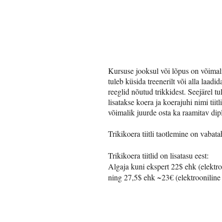
Kursuse jooksul või lõpus on võimali
tuleb küsida treenerilt või alla laad
reeglid nõutud trikkidest. Seejärel t
lisatakse koera ja koerajuhi nimi ti
võimalik juurde osta ka raamitav di
Trikikoera tiitli taotlemine on vabata
Trikikoera tiitlid on lisatasu eest:
Algaja kuni ekspert 22$ ehk (elektr
ning 27,5$ ehk ~23€ (elektrooniline