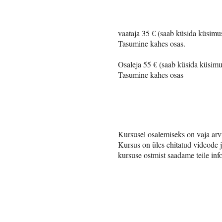
vaataja 35 € (saab küsida küsimus
Tasumine kahes osas.
Osaleja 55 € (saab küsida küsimus
Tasumine kahes osas
Kursusel osalemiseks on vaja arvut
​Kursus on üles ehitatud videode j
kursuse ostmist saadame teile info